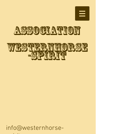
ASSOCIATION
Westernhorse
-Spirit
Contact
Wester
nhorse-
Spirit
info@westernhorse-