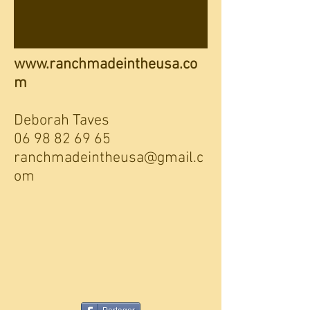
www.ranchmadeintheusa.co
m
Deborah Taves
06 98 82 69 65
ranchmadeintheusa@gmail.c
om